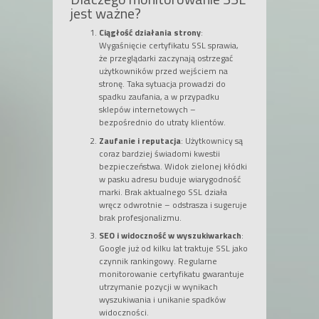
jest ważne?
Ciągłość działania strony
:
Wygaśnięcie certyfikatu SSL sprawia,
że przeglądarki zaczynają ostrzegać
użytkowników przed wejściem na
stronę. Taka sytuacja prowadzi do
spadku zaufania, a w przypadku
sklepów internetowych –
bezpośrednio do utraty klientów.
Zaufanie i reputacja
: Użytkownicy są
coraz bardziej świadomi kwestii
bezpieczeństwa. Widok zielonej kłódki
w pasku adresu buduje wiarygodność
marki. Brak aktualnego SSL działa
wręcz odwrotnie – odstrasza i sugeruje
brak profesjonalizmu.
SEO i widoczność w wyszukiwarkach
:
Google już od kilku lat traktuje SSL jako
czynnik rankingowy. Regularne
monitorowanie certyfikatu gwarantuje
utrzymanie pozycji w wynikach
wyszukiwania i unikanie spadków
widoczności.