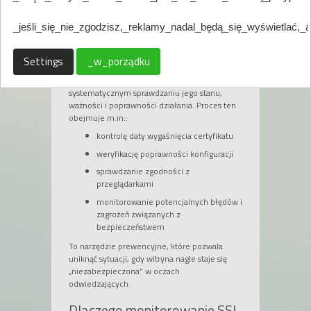
SSL, które pozwala uniknąć niespodziewanych
przerw w jego działaniu i utraty zaufania
klientów.
_jeśli_się_nie_zgodzisz,_reklamy_nadal_będą_się_wyświetlać,_
Co to jest monitorowanie
Settings
_w_porządku
certyfikatu SSL?
Monitorowanie certyfikatu SSL polega na
systematycznym sprawdzaniu jego stanu,
ważności i poprawności działania. Proces ten
obejmuje m.in.:
kontrolę daty wygaśnięcia certyfikatu
weryfikację poprawności konfiguracji
sprawdzanie zgodności z
przeglądarkami
monitorowanie potencjalnych błędów i
zagrożeń związanych z
bezpieczeństwem
To narzędzie prewencyjne, które pozwala
uniknąć sytuacji, gdy witryna nagle staje się
„niezabezpieczona” w oczach
odwiedzających.
Dlaczego monitorowanie SSL