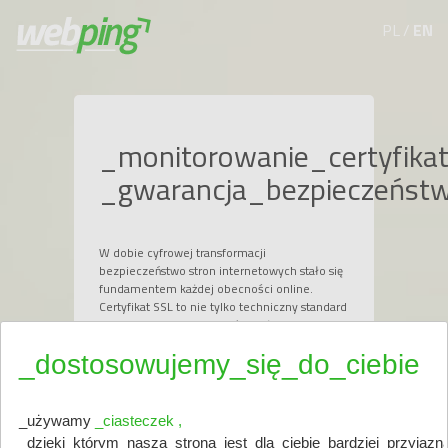
PL
/
EN
_monitorowanie_certyfika
_gwarancja_bezpieczeństw
W dobie cyfrowej transformacji
bezpieczeństwo stron internetowych stało się
fundamentem każdej obecności online.
Certyfikat SSL to nie tylko techniczny standard
szyfrowania danych, ale również symbol
wiarygodności i profesjonalizmu firmy. Dzięki
_dostosowujemy_się_do_ciebie
niemu użytkownicy mają pewność, że ich
dane – loginy, hasła czy informacje płatnicze
– są odpowiednio chronione. Jednak samo
wdrożenie SSL to dopiero pierwszy krok.
_używamy
_ciasteczek ,
Równie ważne jest monitorowanie certyfikatu
_dzięki_którym_nasza_strona_jest_dla_ciebie_bardziej_przyjaz